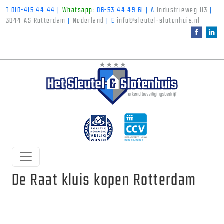
T
010-415 44 44
|
Whatsapp:
06-53 44 49 61
|
A
Industrieweg 113
|
3044 AS Rotterdam
|
Nederland
|
E
info@sleutel-slotenhuis.nl
De Raat kluis kopen Rotterdam