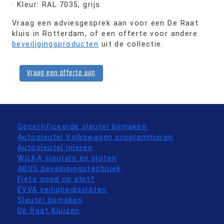
· Kleur: RAL 7035, grijs
Vraag een adviesgesprek aan voor een De Raat
kluis in Rotterdam, of een offerte voor andere
beveiligingsproducten
uit de collectie.
Vraag een offerte aan
Gecertificeerde sleutel bijmaken
Autosleutel Volkswagen programmeren
Autosleutel inleren
WILKA sleutels en sloten
ABUS beveiligingstechniek
Fiets goed op slot?
EVVA veiligheidssloten
Sleutel bijmaken
De Raat Kluizen