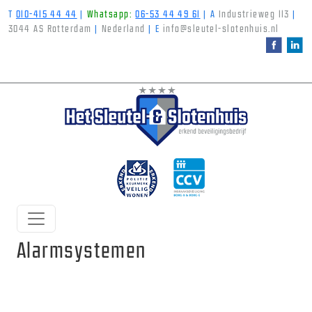
T
010-415 44 44
|
Whatsapp:
06-53 44 49 61
|
A
Industrieweg 113
|
3044 AS Rotterdam
|
Nederland
|
E
info@sleutel-slotenhuis.nl
Alarmsystemen