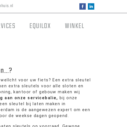
nhuis.nl
RVICES
EQUILOX
WINKEL
n...?
f wellcht voor uw fiets? Een extra sleutel
en extra sleutels voor alle sloten en
woning, kantoor of gebouw maken wij
g aan onze servicebalie,
bij onze
een sleutel bij laten maken in
tterdam is de aangewezen expert om een
e door de weekse dagen geopend.
maten sleutels op voorraad. Gewone