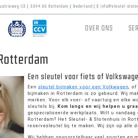
ustrieweg 113
|
3044 AS Rotterdam
|
Nederland
|
E
info@sleutel-slote
OVER ONS
SE
 Rotterdam
Een sleutel voor fiets of Volkswage
Een
sleutel bijmaken voor een Volkwagen
, o
bijmaken in Rotterdam is zo gebeurd. Wij mak
merken. Voor elk voer- of vaartuig en elke 
sleutels bij.
Kom langs en wij helpen u graa
gespecialiseerde werkplaats. Wilt u vandaag 
Rotterdam? Het Sleutel- & Slotenhuis in Ro
reservesleutel bij te maken. Wij zijn op all
Wij hebben onvoorstelbaar veel soorten en 