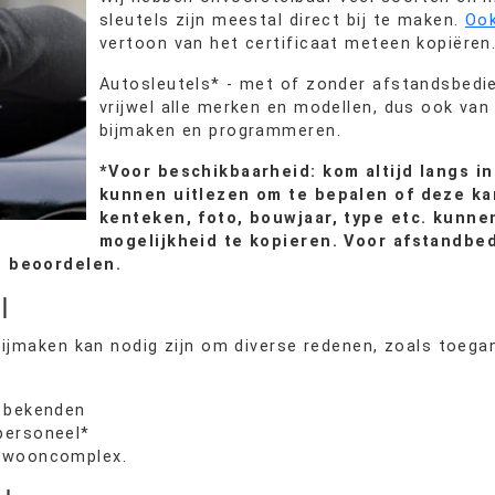
sleutels zijn meestal direct bij te maken.
Ook
vertoon van het certificaat meteen kopiëren
Autosleutels* - met of zonder afstandsbedie
vrijwel alle merken en modellen, dus ook van
bijmaken en programmeren.
*Voor beschikbaarheid: kom altijd langs i
kunnen uitlezen om te bepalen of deze k
kenteken, foto, bouwjaar, type etc. kunn
mogelijkheid te kopieren. Voor afstandbed
h beoordelen.
el
 bijmaken kan nodig zijn om diverse redenen, zoals toeg
f bekenden
personeel*
n wooncomplex.