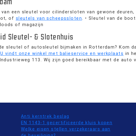
erdam
 van een sleutel voor cilindersloten van gewone deuren, 
lot, of
sleutels van scheepssloten
. • Sleutel van de boo
loods of magazijn
id Sleutel- & Slotenhuis
rde sleutel of autosleutel bijmaken in Rotterdam? Kom d
.
U vindt onze winkel met balieservice en werkplaats
in h
Industrieweg 113. Wij zijn goed bereikbaar met de auto v
Anti kerntrek beslag
EN 1143-1 gecertificeerde kluis kopen
Welke eisen stellen verzekeraars aan
de beveiliging?