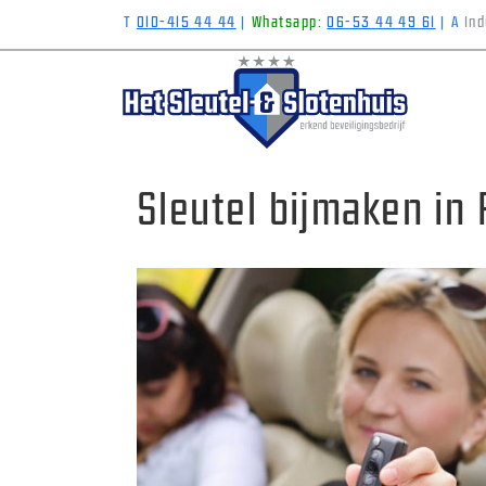
T
010-415 44 44
|
Whatsapp:
06-53 44 49 61
|
A
Ind
Sleutel bijmaken in