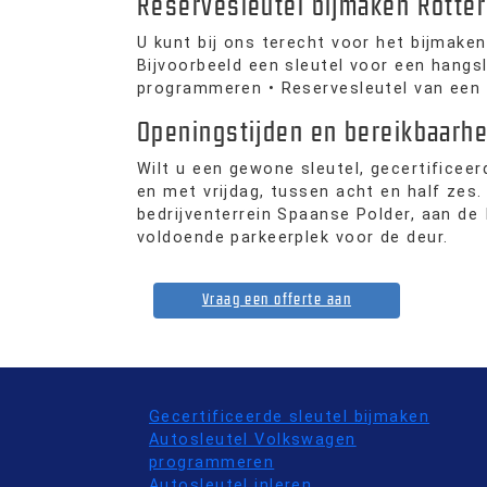
Reservesleutel bijmaken Rott
U kunt bij ons terecht voor het bijmaken
Bijvoorbeeld een sleutel voor een hangs
programmeren • Reservesleutel van een 
Openingstijden en bereikbaarhe
Wilt u een gewone sleutel, gecertificee
en met vrijdag, tussen acht en half zes
bedrijventerrein Spaanse Polder, aan de 
voldoende parkeerplek voor de deur.
Vraag een offerte aan
Gecertificeerde sleutel bijmaken
Autosleutel Volkswagen
programmeren
Autosleutel inleren