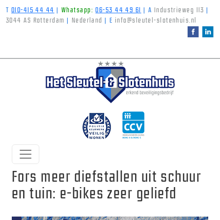
T
010-415 44 44
|
Whatsapp:
06-53 44 49 61
|
A
Industrieweg 113
|
3044 AS Rotterdam
|
Nederland
|
E
info@sleutel-slotenhuis.nl
Fors meer diefstallen uit schuur
en tuin: e-bikes zeer geliefd