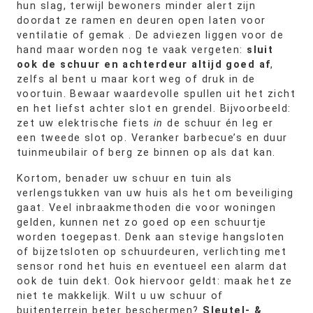
hun slag, terwijl bewoners minder alert zijn
doordat ze ramen en deuren open laten voor
ventilatie of gemak . De adviezen liggen voor de
hand maar worden nog te vaak vergeten:
sluit
ook de schuur en achterdeur altijd goed af
,
zelfs al bent u maar kort weg of druk in de
voortuin. Bewaar waardevolle spullen uit het zicht
en het liefst achter slot en grendel. Bijvoorbeeld:
zet uw elektrische fiets
in
de schuur én leg er
een tweede slot op. Veranker barbecue’s en duur
tuinmeubilair of berg ze binnen op als dat kan.
Kortom, benader uw schuur en tuin als
verlengstukken van uw huis als het om beveiliging
gaat. Veel inbraakmethoden die voor woningen
gelden, kunnen net zo goed op een schuurtje
worden toegepast. Denk aan stevige hangsloten
of bijzetsloten op schuurdeuren, verlichting met
sensor rond het huis en eventueel een alarm dat
ook de tuin dekt. Ook hiervoor geldt: maak het ze
niet te makkelijk. Wilt u uw schuur of
buitenterrein beter beschermen?
Sleutel- &