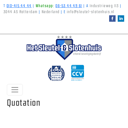
T
010-415 44 44
|
Whatsapp:
06-53 44 49 61
|
A
Industrieweg 113
|
3044 AS Rotterdam
|
Nederland
|
E
info@sleutel-slotenhuis.nl
Quotation