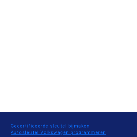
Gecertificeerde sleutel bijmaken
Autosleutel Volkswagen programmeren